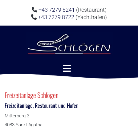
+43 7279 8241
(Restaurant)

+43 7279 8722
(Yachthafen)

Freizeitanlage Schlögen
Freizeitanlage, Restaurant und Hafen
Mitterberg 3
4083 Sankt Agatha